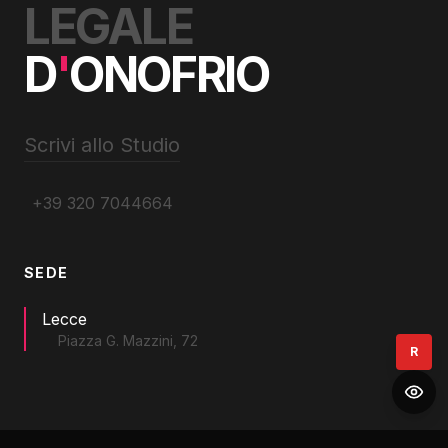
LEGALE
D
'
ONOFRIO
Scrivi allo Studio
+39 320 7044664
SEDE
Lecce
Piazza G. Mazzini, 72
R