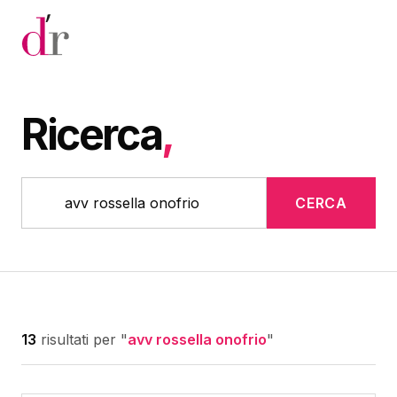
Vai al contenuto principale
Ricerca
,
CERCA
13
risultati per "
avv rossella onofrio
"