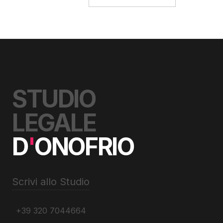
STUDIO
LEGALE
D
'
ONOFRIO
Scrivi allo Studio
+39 320 7044664