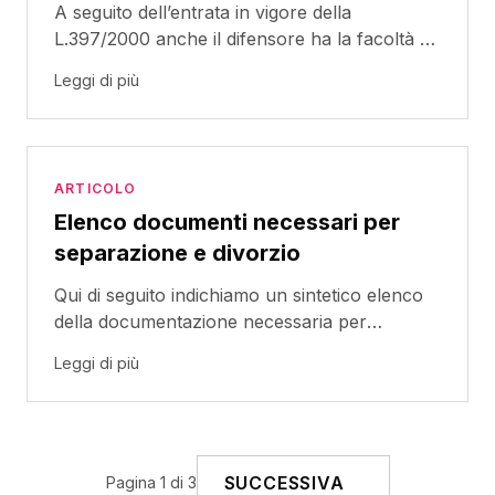
A seguito dell’entrata in vigore della
L.397/2000 anche il difensore ha la facoltà di
svolgere investigazioni nel corso delle indagini
Leggi di più
al fine di ricercare ed individuare elementi di
prova a favore del nostro assistito (327bis
cpp).
ARTICOLO
Elenco documenti necessari per
separazione e divorzio
Qui di seguito indichiamo un sintetico elenco
della documentazione necessaria per
l'apertura di una pratica di separazione o
Leggi di più
divorzio.
SUCCESSIVA
Pagina 1 di 3