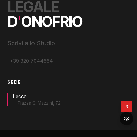
LEGALE
D
'
ONOFRIO
Scrivi allo Studio
+39 320 7044664
SEDE
Lecce
Piazza G. Mazzini, 72
R