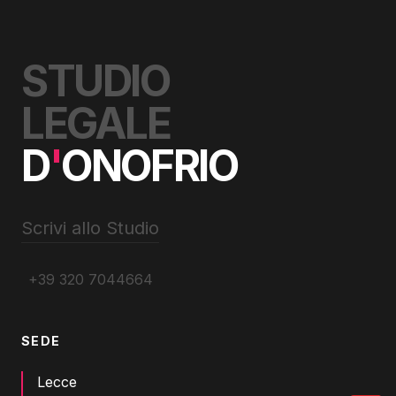
STUDIO
LEGALE
D
'
ONOFRIO
Scrivi allo Studio
+39 320 7044664
SEDE
Lecce