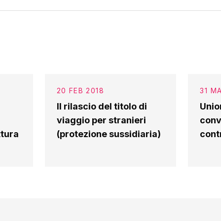
20 FEB 2018
31 M
Il rilascio del titolo di
Union
viaggio per stranieri
convi
ttura
(protezione sussidiaria)
cont