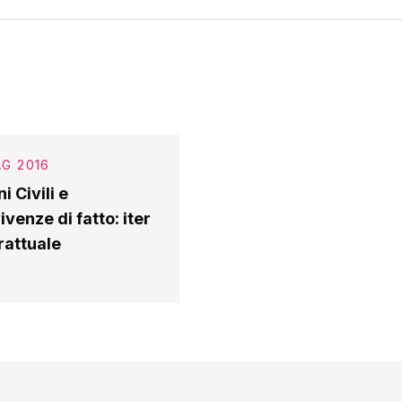
AG 2016
i Civili e
venze di fatto: iter
rattuale