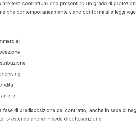
ulare testi contrattuali che presentino un grado di protezion
e, ma che contemporaneamente siano conformi alle leggi vigen
mmerciali
locazione
istribuzione
ranchising
endita
raniera
a fase di predisposizione del contratto, anche in sede di neg
e, si estende anche in sede di sottoscrizione.