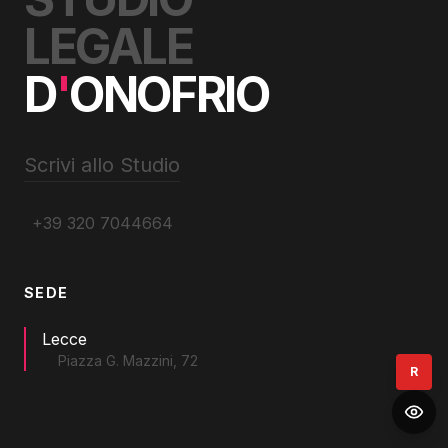
LEGALE
D
'
ONOFRIO
Scrivi allo Studio
+39 320 7044664
SEDE
Lecce
Piazza G. Mazzini, 72
R