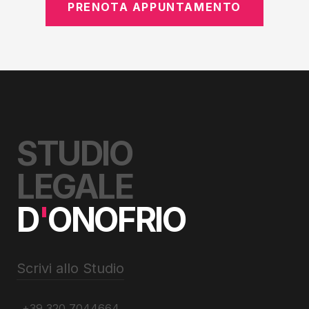
PRENOTA APPUNTAMENTO
STUDIO
LEGALE
D
'
ONOFRIO
Scrivi allo Studio
+39 320 7044664