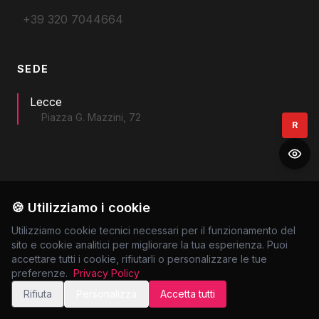
+39 320 7044664
SEDE
Lecce
Piazza G. Mazzini, 72
R
🍪 Utilizziamo i cookie
Utilizziamo cookie tecnici necessari per il funzionamento del
© STUDIO LEGALE D'ONOFRIO. TUTTI I DIRITTI
sito e cookie analitici per migliorare la tua esperienza. Puoi
RISERVATI.
accettare tutti i cookie, rifiutarli o personalizzare le tue
CONDIZIONI GENERALI
PRIVACY POLICY
preferenze.
Privacy Policy
Rifiuta
Personalizza
Accetta tutti