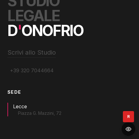
STUDIO
LEGALE
D
'
ONOFRIO
Scrivi allo Studio
+39 320 7044664
SEDE
Lecce
Piazza G. Mazzini, 72
R