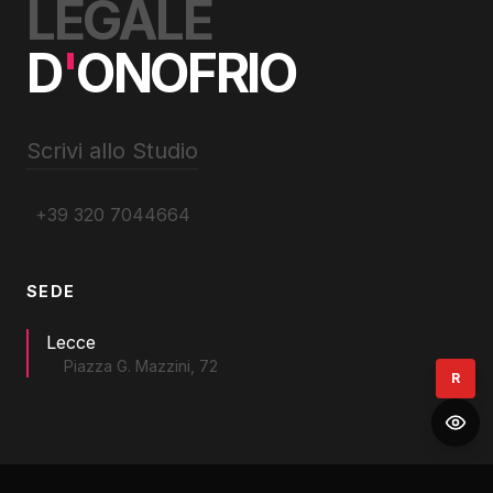
LEGALE
D
'
ONOFRIO
Scrivi allo Studio
+39 320 7044664
SEDE
Lecce
Piazza G. Mazzini, 72
R