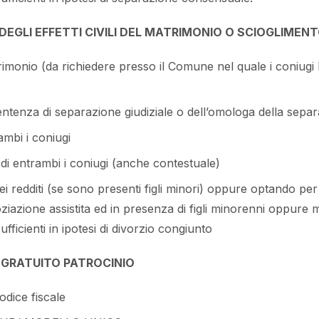
DEGLI EFFETTI CIVILI DEL MATRIMONIO O SCIOGLIMEN
atrimonio (da richiedere presso il Comune nel quale i coniug
sentenza di separazione giudiziale o dell’omologa della sep
rambi i coniugi
a di entrambi i coniugi (anche contestuale)
dei redditi (se sono presenti figli minori) oppure optando pe
azione assistita ed in presenza di figli minorenni oppure
icienti in ipotesi di divorzio congiunto
 GRATUITO PATROCINIO
odice fiscale