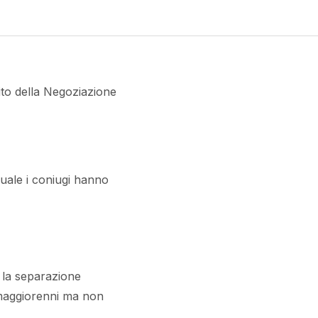
uito della Negoziazione
quale i coniugi hanno
r la separazione
 maggiorenni ma non