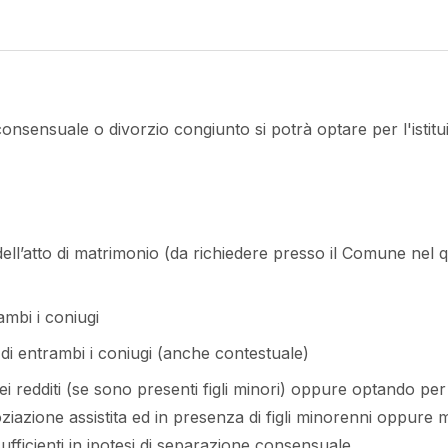
consensuale o divorzio congiunto si potrà optare per l'istit
dell’atto di matrimonio (da richiedere presso il Comune nel 
rambi i coniugi
a di entrambi i coniugi (anche contestuale)
dei redditi (se sono presenti figli minori) oppure optando pe
azione assistita ed in presenza di figli minorenni oppure
ficienti in ipotesi di separazione consensuale.