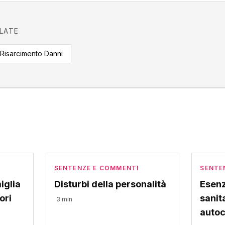
ELATE
Risarcimento Danni
SENTENZE E COMMENTI
SENTE
iglia
Disturbi della personalità
Esenz
ori
sanita
3 min
autoc