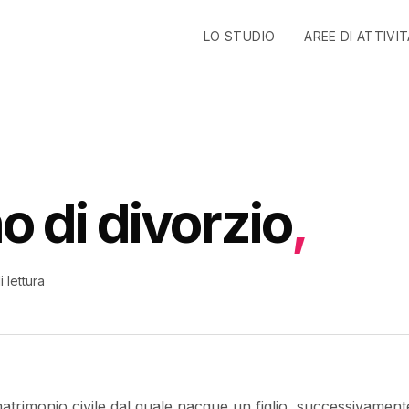
LO STUDIO
AREE DI ATTIVI
 di divorzio
,
i lettura
atrimonio civile dal quale nacque un figlio, successivament