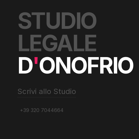
STUDIO
LEGALE
D
'
ONOFRIO
Scrivi allo Studio
+39 320 7044664