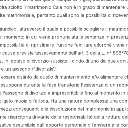
a sciolto il matrimonio Caia non è in grado di mantenere u
ta matrimoniale, pertanto quali sono le possibilità di ricev
giuridico, attraverso il quale è possibile sciogliere il matri
) dal momento in cui viene pronunciata la sentenza in presen
mpossibilità di ripristinare l'unione familiare allorchè viene 
 cause previste tassativamente dall'art. 3 della L. n° 898/70
e, in ipoteso di divorzio sussiste il diritto di uno dei due co
e un assegno \"divorzile\".
 essere distinto da quello di mantenimento e/o alimentare ch
resuppone durante la fase transitoria l'esistenza di un rapp
o all'assegno di divorzio è imprescrittibile fino al momento in c
ligato muoia o fallisca. Ha una natura complessa: una co
 mezzi conseguenti alla dissoluzione del matrimonio in applic
e risarcitoria drivante dalla responsabilità della rottura del
va desumibile dall'apporto personale o familiare alla con