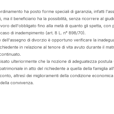
l'ordinamento ha posto forme speciali di garanzia, infatti l'a
 ma il beneficiario ha la possibilità, senza ricorrere al giud
avoro dell'obbligato fino alla metà di quanto gli spetta, con 
n caso di inadempimento (art. 8 L. n° 898/70).
ne dell'assegno di divorzio è opportuno verificare la inadegu
chiedente in relazione al tenore di vita avuto durante il ma
continuato.
isato ulteriormente che la nozione di adeguatezza postul
 patrimoniale in atto del richiedente a quella della famiglia a
onto, altresì dei miglioramenti della condizione economica
 della convivenza.