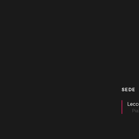
SEDE
Lecc
Pia