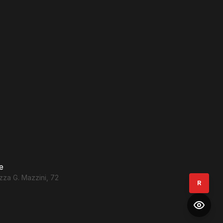
e
zza G. Mazzini, 72
R