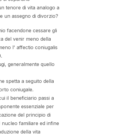
n tenore di vita analogo a
ere un assegno di divorzio?
monio facendone cessare gli
za del venir meno della
meno l' affectio coniugalis
.
niugi, generalmente quello
e spetta a seguito della
orto coniugale.
ui il beneficiario passi a
mponente essenziale per
azione del principio di
 nucleo familiare ed infine
duzione della vita