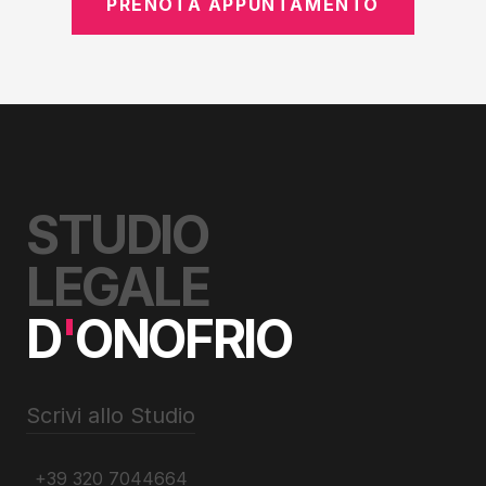
PRENOTA APPUNTAMENTO
STUDIO
LEGALE
D
'
ONOFRIO
Scrivi allo Studio
+39 320 7044664