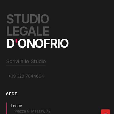
STUDIO
LEGALE
D
'
ONOFRIO
Scrivi allo Studio
+39 320 7044664
SEDE
Lecce
Piazza G. Mazzini, 72
R