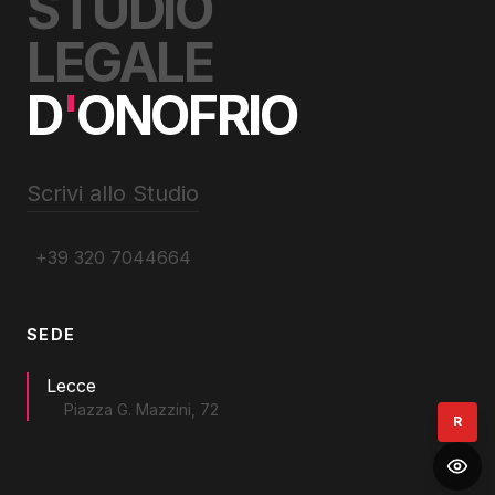
STUDIO
LEGALE
D
'
ONOFRIO
Scrivi allo Studio
+39 320 7044664
SEDE
Lecce
Piazza G. Mazzini, 72
R