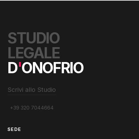
STUDIO
LEGALE
D
'
ONOFRIO
Scrivi allo Studio
+39 320 7044664
SEDE